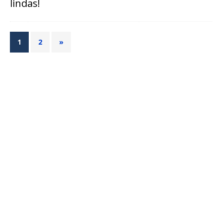
lindas!
1
2
»