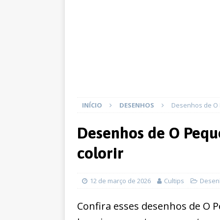
INÍCIO
DESENHOS
Desenhos de O 
Desenhos de O Pequ
colorir
12 de março de 2026
Cultips
Desen
Confira esses desenhos de O 