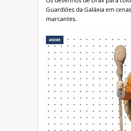
Os desenhos de Drax para colo
Guardiões da Galáxia em cenas 
marcantes.
ANIME