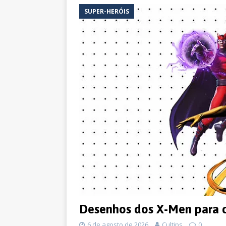
SUPER-HERÓIS
Desenhos dos X-Men para c
6 de agosto de 2026
Cultips
0