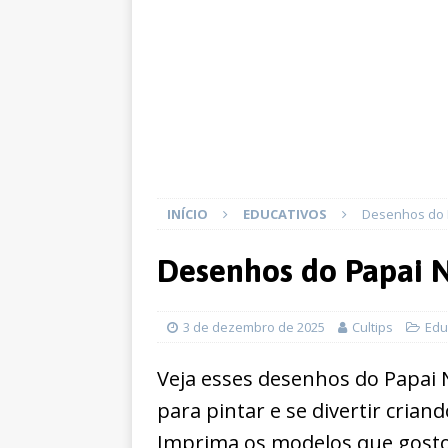
INÍCIO
EDUCATIVOS
Desenhos do P
Desenhos do Papai N
3 de dezembro de 2025
Cultips
Edu
Veja esses desenhos do Papai N
para pintar e se divertir crian
Imprima os modelos que gosto