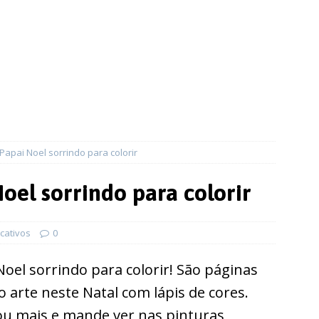
apai Noel sorrindo para colorir
oel sorrindo para colorir
cativos
0
oel sorrindo para colorir! São páginas
do arte neste Natal com lápis de cores.
u mais e mande ver nas pinturas