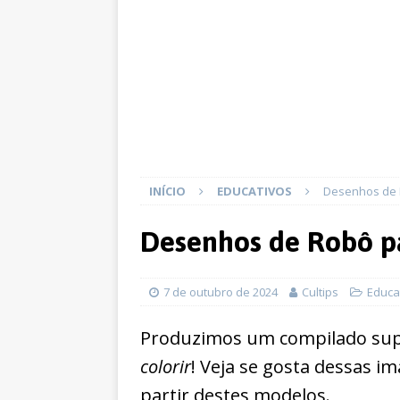
INÍCIO
EDUCATIVOS
Desenhos de R
Desenhos de Robô pa
7 de outubro de 2024
Cultips
Educa
Produzimos um compilado sup
colorir
! Veja se gosta dessas i
partir destes modelos.