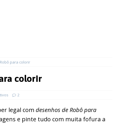
obô para colorir
ra colorir
tivos
2
er legal com
desenhos de Robô para
magens e pinte tudo com muita fofura a