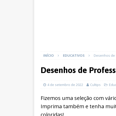
INÍCIO
EDUCATIVOS
Desenhos de P
Desenhos de Profess
4 de setembro de 2022
Cultips
Educ
Fizemos uma seleção com vário
Imprima também e tenha muito
coloridas!