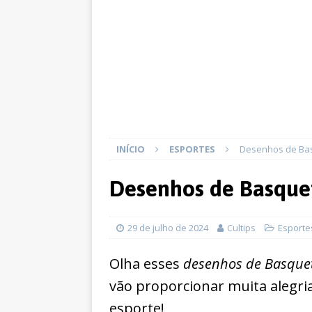
INÍCIO
ESPORTES
Desenhos de Bas
Desenhos de Basquet
29 de julho de 2024
Cultips
Esporte
Olha esses
desenhos de Basquet
vão proporcionar muita alegr
esporte!