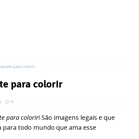
quete para colorir
e para colorir
s
0
e para colorir
! São imagens legais e que
ia para todo mundo que ama esse