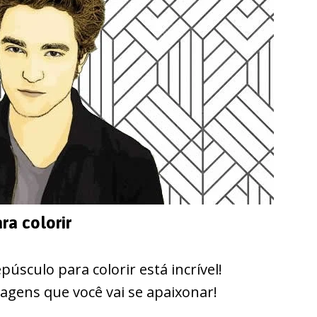
ra colorir
úsculo para colorir está incrível!
gens que você vai se apaixonar!