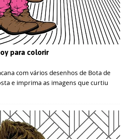
y para colorir
cana com vários desenhos de Bota de
osta e imprima as imagens que curtiu