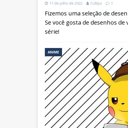
11 de julho de 2022
Cultips
1
Fizemos uma seleção de desenh
Se você gosta de desenhos de 
série!
ANIME