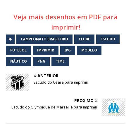
Veja mais desenhos em PDF para
imprimir!
CAMPEONATO BRASILEIRO
CLUBE
ESCUDO
FUTEBOL
IMPRIMIR
JPG
MODELO
NÁUTICO
PNG
TIME
ANTERIOR
Escudo do Ceará para imprimir
PRÓXIMO
Escudo do Olympique de Marseille para imprimir