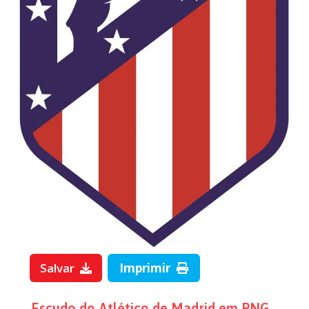
Salvar
Imprimir
→
Escudo do Atlético de Madrid em PNG