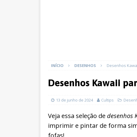
INÍCIO
DESENHOS
Desenhos Kawaii
Desenhos Kawaii par
13 de junho de 2024
Cultips
Desen
Veja essa seleção de
desenhos K
imprimir e pintar de forma sim
fofas!