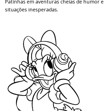
Patinhas em aventuras cheias de humor e
situações inesperadas.