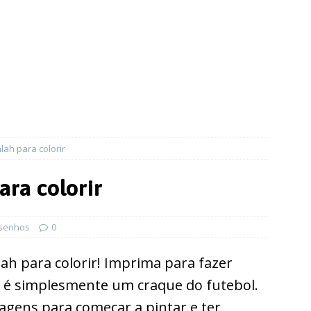
ah para colorir
ara colorir
senhos
0
ah para colorir! Imprima para fazer
e é simplesmente um craque do futebol.
agens para começar a pintar e ter