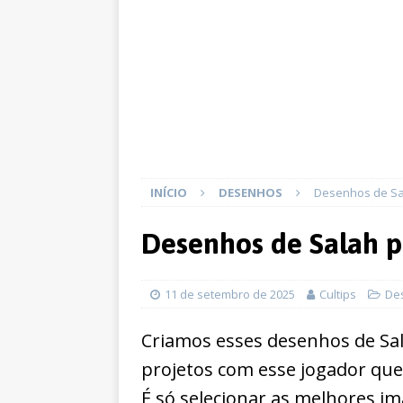
INÍCIO
DESENHOS
Desenhos de Sal
Desenhos de Salah p
11 de setembro de 2025
Cultips
De
Criamos esses desenhos de Sal
projetos com esse jogador qu
É só selecionar as melhores im