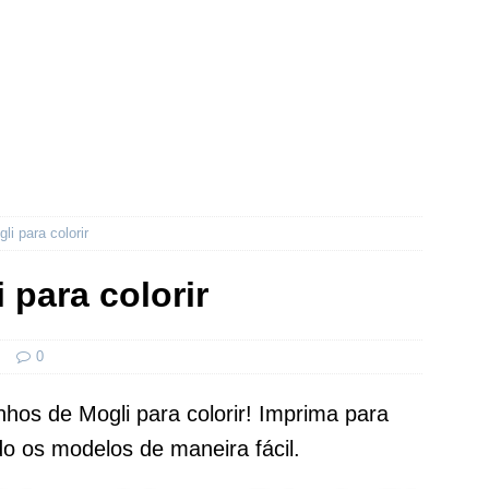
i para colorir
para colorir
s
0
hos de Mogli para colorir! Imprima para
ndo os modelos de maneira fácil.