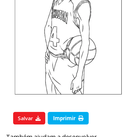
Salvar
Imprimir
Também ajudam a desenvolver