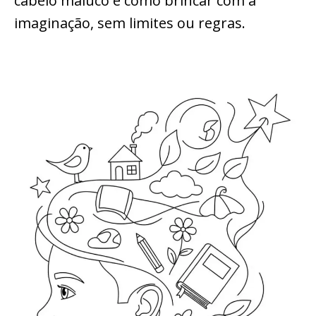
cabelo maluco é como brincar com a
imaginação, sem limites ou regras.