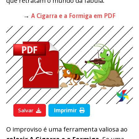
que retratam o mundo da fábula.
→
A Cigarra e a Formiga em PDF
Salvar
Imprimir
O improviso é uma ferramenta valiosa ao