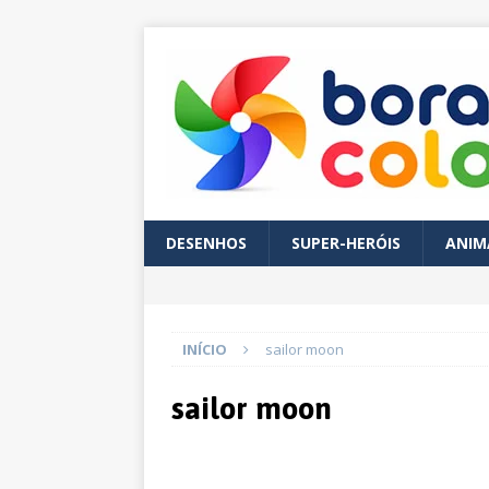
DESENHOS
SUPER-HERÓIS
ANIM
INÍCIO
sailor moon
sailor moon