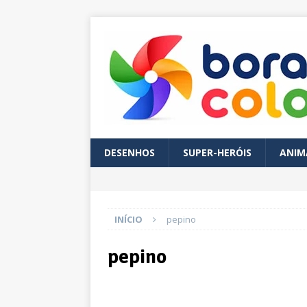
DESENHOS
SUPER-HERÓIS
ANIM
INÍCIO
pepino
pepino