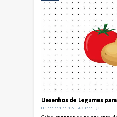
Desenhos de Legumes para 
17 de abril de 2022
Cultips
0