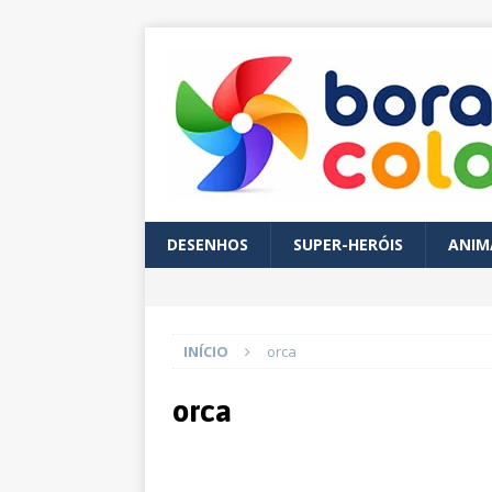
DESENHOS
SUPER-HERÓIS
ANIM
INÍCIO
orca
orca