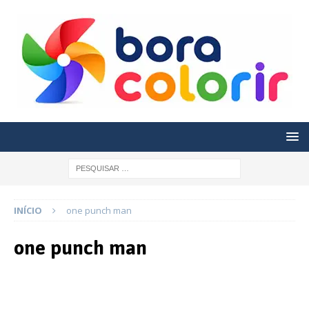
INÍCIO
one punch man
one punch man