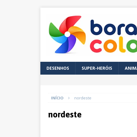
DESENHOS
SUPER-HERÓIS
ANIM
INÍCIO
nordeste
nordeste