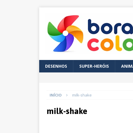
DESENHOS
SUPER-HERÓIS
ANIM
INÍCIO
milk-shake
milk-shake