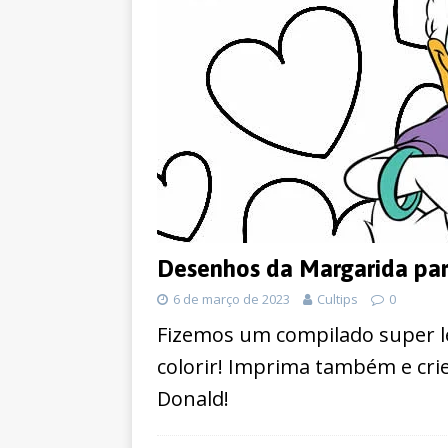
Desenhos da Margarida par
6 de março de 2023
Cultips
0
Fizemos um compilado super l
colorir! Imprima também e cri
Donald!