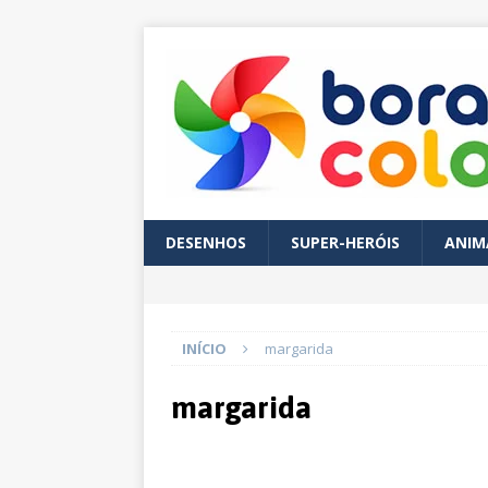
DESENHOS
SUPER-HERÓIS
ANIM
INÍCIO
margarida
margarida