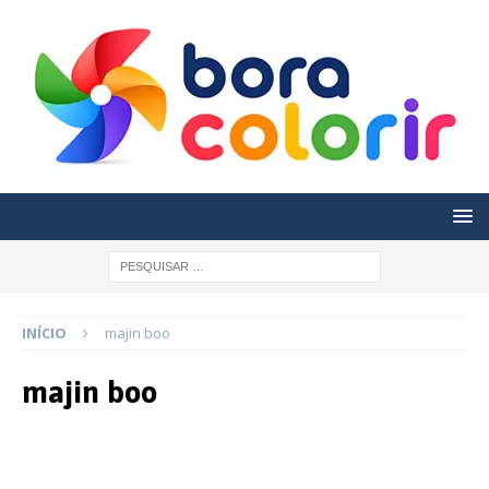
INÍCIO
majin boo
majin boo