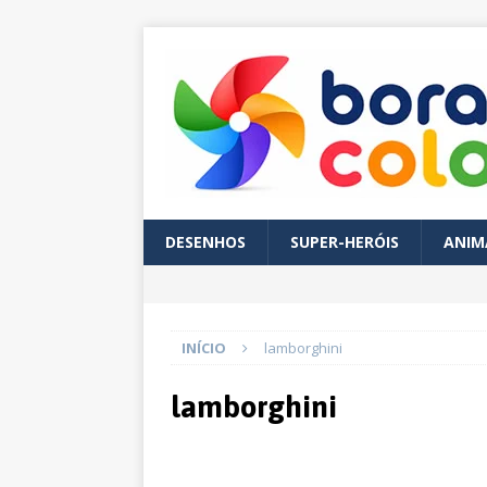
DESENHOS
SUPER-HERÓIS
ANIM
INÍCIO
lamborghini
lamborghini