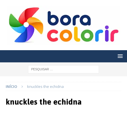
INÍCIO
knuckles the echidna
knuckles the echidna