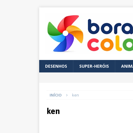
DESENHOS
SUPER-HERÓIS
ANIM
INÍCIO
ken
ken