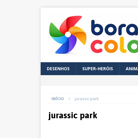
DESENHOS
SUPER-HERÓIS
ANIM
INÍCIO
jurassic park
jurassic park