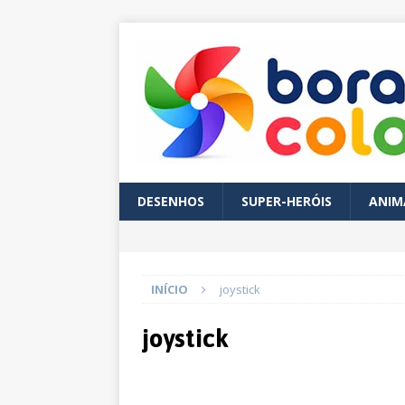
DESENHOS
SUPER-HERÓIS
ANIM
INÍCIO
joystick
joystick