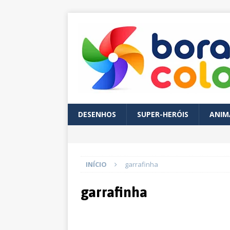
DESENHOS
SUPER-HERÓIS
ANIM
INÍCIO
garrafinha
garrafinha