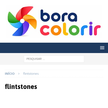
INÍCIO
flintstones
flintstones