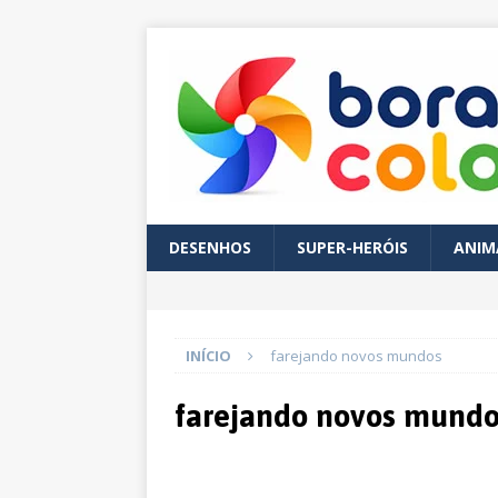
DESENHOS
SUPER-HERÓIS
ANIM
INÍCIO
farejando novos mundos
farejando novos mund