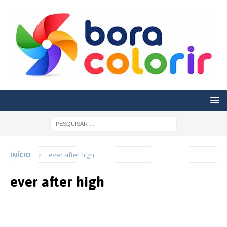
INÍCIO
ever after high
ever after high