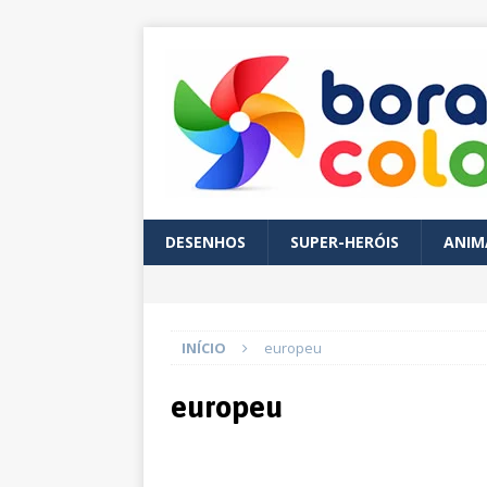
DESENHOS
SUPER-HERÓIS
ANIM
INÍCIO
europeu
europeu