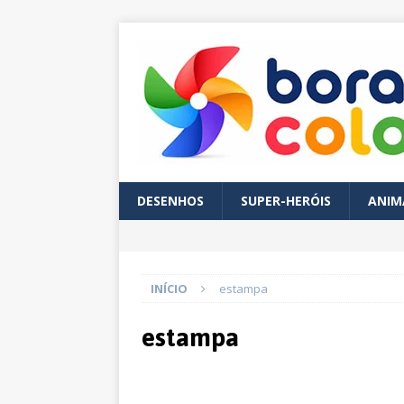
DESENHOS
SUPER-HERÓIS
ANIM
INÍCIO
estampa
estampa