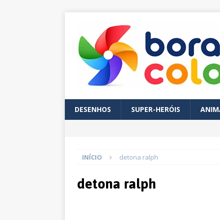
DESENHOS
SUPER-HERÓIS
ANIM
INÍCIO
detona ralph
detona ralph