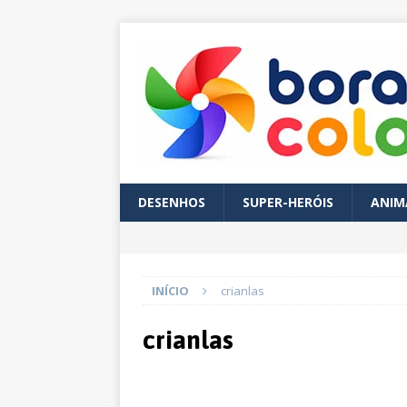
DESENHOS
SUPER-HERÓIS
ANIM
INÍCIO
crianlas
crianlas