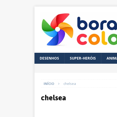
DESENHOS
SUPER-HERÓIS
ANIM
INÍCIO
chelsea
chelsea