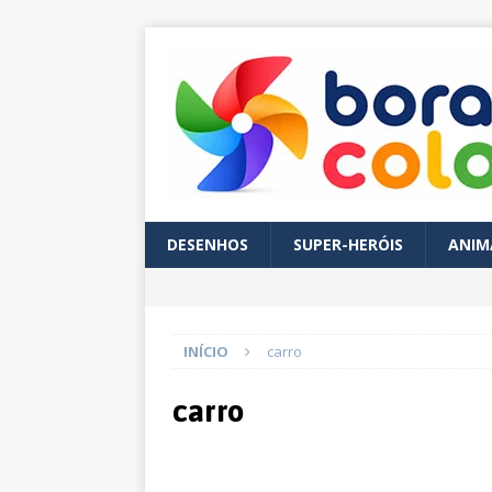
DESENHOS
SUPER-HERÓIS
ANIM
INÍCIO
carro
carro