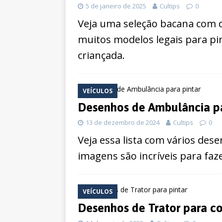
5 de janeiro de 2025
Cultips
0
Veja uma seleção bacana com 
muitos modelos legais para pin
criançada.
VEÍCULOS
Desenhos de Ambulância pa
13 de dezembro de 2024
Cultips
0
Veja essa lista com vários des
imagens são incríveis para faz
VEÍCULOS
Desenhos de Trator para co