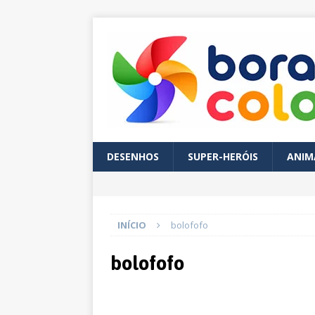
DESENHOS
SUPER-HERÓIS
ANIM
INÍCIO
bolofofo
bolofofo