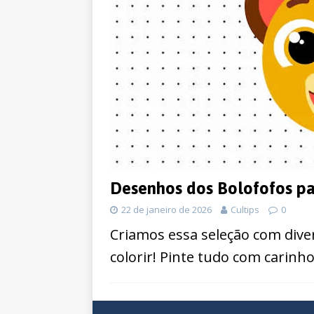
Desenhos dos Bolofofos par
22 de janeiro de 2026
Cultips
0
Criamos essa seleção com dive
colorir! Pinte tudo com carinho 