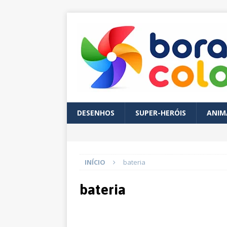
DESENHOS
SUPER-HERÓIS
ANIM
INÍCIO
bateria
bateria