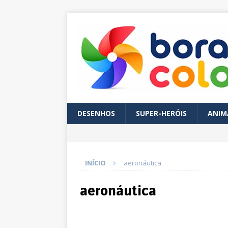
DESENHOS
SUPER-HERÓIS
ANIM
INÍCIO
aeronáutica
aeronáutica