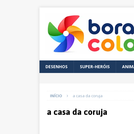
DESENHOS
SUPER-HERÓIS
ANIM
INÍCIO
a casa da coruja
a casa da coruja