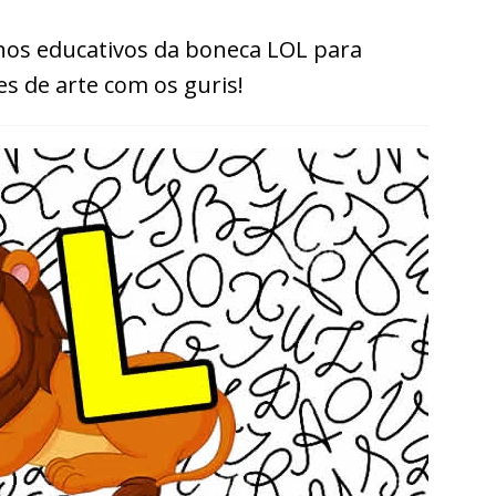
os educativos da boneca LOL para
des de arte com os guris!