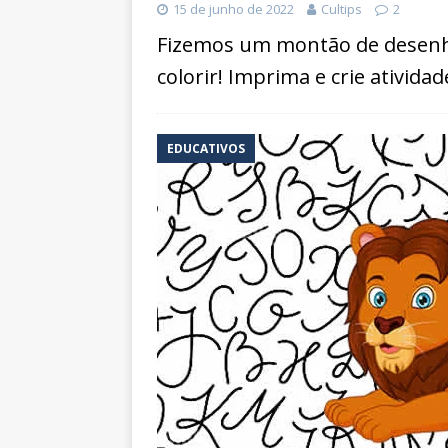
15 de junho de 2022
Cultips
2
Fizemos um montão de desenh
colorir! Imprima e crie ativida
EDUCATIVOS