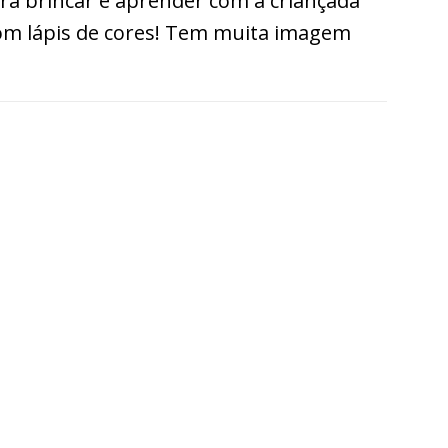
a brincar e aprender com a criançada
 com lápis de cores! Tem muita imagem