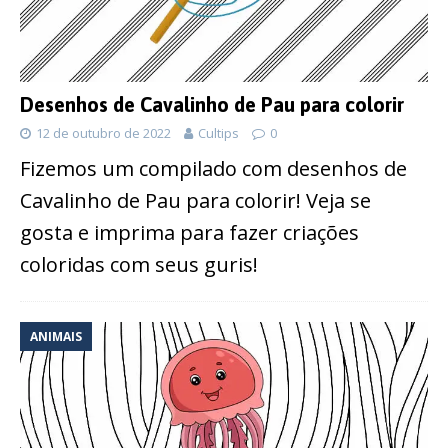
Desenhos de Cavalinho de Pau para colorir
12 de outubro de 2022
Cultips
0
Fizemos um compilado com desenhos de
Cavalinho de Pau para colorir! Veja se
gosta e imprima para fazer criações
coloridas com seus guris!
ANIMAIS