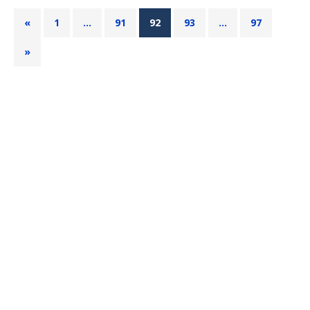
«
1
…
91
92
93
…
97
»