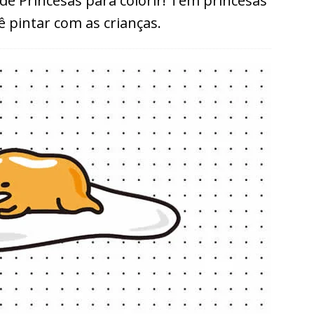
de Princesas para colorir! Tem princesas
ê pintar com as crianças.